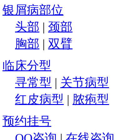
银屑病部位
头部
|
颈部
胸部
|
双臂
临床分型
寻常型
|
关节病型
红皮病型
|
脓疱型
预约挂号
QQ咨询
|
在线咨询