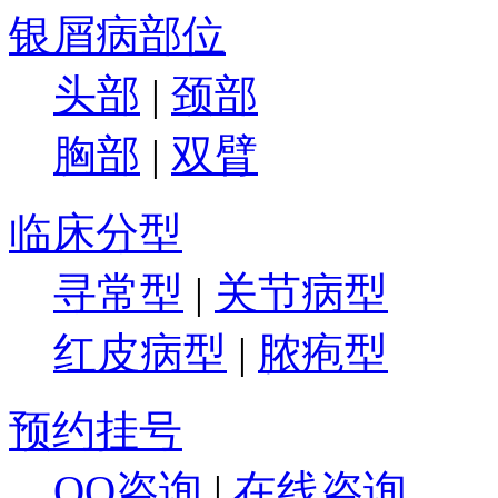
银屑病部位
头部
|
颈部
胸部
|
双臂
临床分型
寻常型
|
关节病型
红皮病型
|
脓疱型
预约挂号
QQ咨询
|
在线咨询