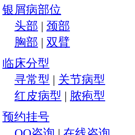
银屑病部位
头部
|
颈部
胸部
|
双臂
临床分型
寻常型
|
关节病型
红皮病型
|
脓疱型
预约挂号
QQ咨询
|
在线咨询