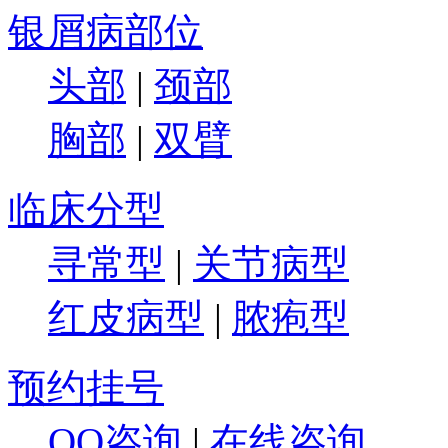
银屑病部位
头部
|
颈部
胸部
|
双臂
临床分型
寻常型
|
关节病型
红皮病型
|
脓疱型
预约挂号
QQ咨询
|
在线咨询