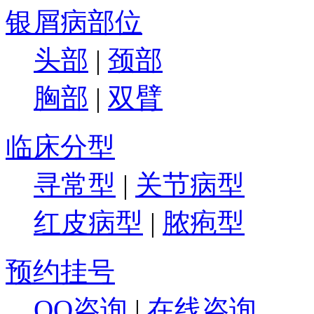
银屑病部位
头部
|
颈部
胸部
|
双臂
临床分型
寻常型
|
关节病型
红皮病型
|
脓疱型
预约挂号
QQ咨询
|
在线咨询