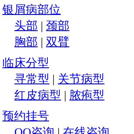
银屑病部位
头部
|
颈部
胸部
|
双臂
临床分型
寻常型
|
关节病型
红皮病型
|
脓疱型
预约挂号
QQ咨询
|
在线咨询